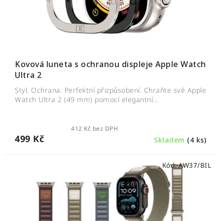
Kovová luneta s ochranou displeje Apple Watch
Ultra 2
Styl. Ochrana. Perfektní přizpůsobení. Chraňte své Apple
Watch Ultra 2 (49 mm) pomocí elegantní...
412 Kč bez DPH
499 Kč
Skladem
(4 ks)
Kód:
AW37/BIL