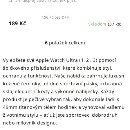
chrání displej vašich hodinek před...
156 Kč bez DPH
189 Kč
Skladem
(37 ks)
6
položek celkem
O
v
l
Vylepšete své Apple Watch Ultra (1, 2 , 3) pomocí
á
špičkového příslušenství, které kombinuje styl,
d
ochranu a funkčnost.
Naše nabídka zahrnuje luxusní
a
c
kožené řemínky, odolné sportovní pásky, ochranná
í
skla, elegantní kryty a výkonné nabíječky.
Každý
p
produkt je pečlivě vybrán tak, aby dokonale ladil s
r
49mm titanovým tělem hodinek a vyhovoval vašemu
v
životnímu stylu – ať už jste sportovec, dobrodruh
k
y
nebo milovník designu.
v