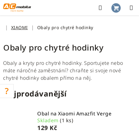
Přejít
na
Hledat
NÁKUP
obsah
KOŠÍK
Domů
XIAOMI
Obaly pro chytré hodinky
Obaly pro chytré hodinky
Obaly a kryty pro chytré hodinky. Sportujete nebo
máte náročné zaměstnání? chraňte si svoje nové
chytré hodinky obalem přímo na něj.
Nejprodávanější
Obal na Xiaomi Amazfit Verge
Skladem
(1 ks)
129 Kč