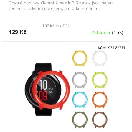
Chytré hodinky Xiaomi Amazfit 2 Stratos jsou nejen
technologickým pokrokem, ale také módním...
107 Kč bez DPH
129 Kč
Skladem
(1 ks)
Kód:
X318/ZEL