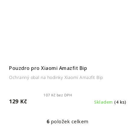
Pouzdro pro Xiaomi Amazfit Bip
Ochranný obal na hodinky Xiaomi Amazfit Bip
107 Kč bez DPH
129 Kč
Skladem
(4 ks)
6
položek celkem
O
v