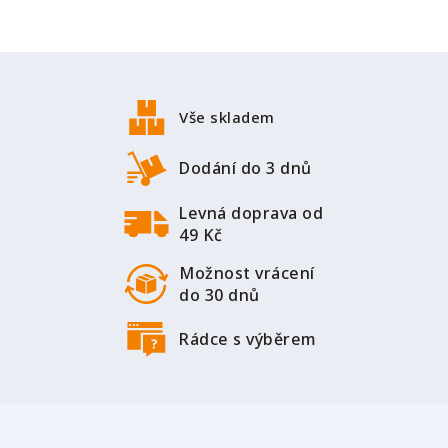
l
á
d
Z
a
á
c
p
í
Vše skladem
a
p
r
t
Dodání do 3 dnů
v
í
k
Levná doprava od
y
49 Kč
v
ý
Možnost vrácení
p
do 30 dnů
i
s
Rádce s výběrem
u