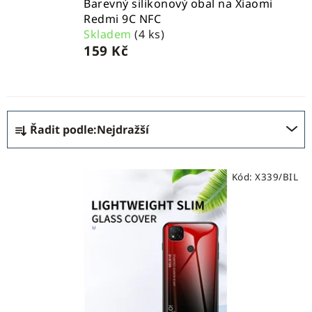
Barevný silikonový obal na Xiaomi
Redmi 9C NFC
Skladem
(4 ks)
159 Kč
Ř
Řadit podle:
Nejdražší
a
z
V
e
Kód:
X339/BIL
ý
n
p
í
i
p
s
r
p
o
r
d
o
u