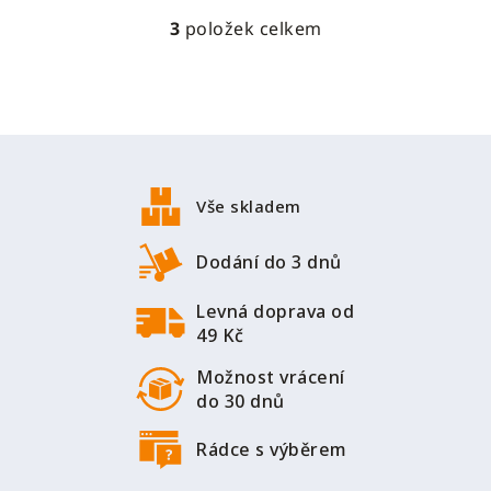
3
položek celkem
O
v
l
á
d
Z
a
á
c
p
í
Vše skladem
a
p
r
t
Dodání do 3 dnů
v
í
k
Levná doprava od
y
49 Kč
v
ý
Možnost vrácení
p
do 30 dnů
i
s
Rádce s výběrem
u