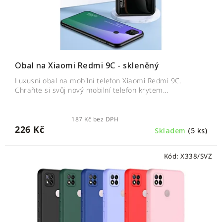
d
k
u
t
k
ů
t
ů
Obal na Xiaomi Redmi 9C - skleněný
Luxusní obal na mobilní telefon Xiaomi Redmi 9C.
Chraňte si svůj nový mobilní telefon krytem...
187 Kč bez DPH
226 Kč
Skladem
(5 ks)
Kód:
X338/SVZ