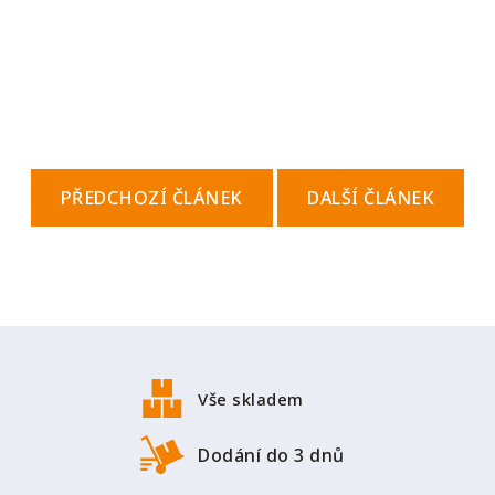
PŘEDCHOZÍ ČLÁNEK
DALŠÍ ČLÁNEK
Z
á
p
Vše skladem
a
t
Dodání do 3 dnů
í