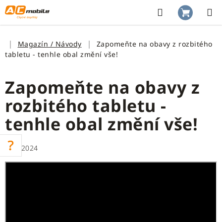
Přejít
na
Hledat
NÁKUP
obsah
KOŠÍK
Domů
Magazín / Návody
Zapomeňte na obavy z rozbitého
tabletu - tenhle obal změní vše!
Zapomeňte na obavy z
rozbitého tabletu -
tenhle obal změní vše!
20.1.2024