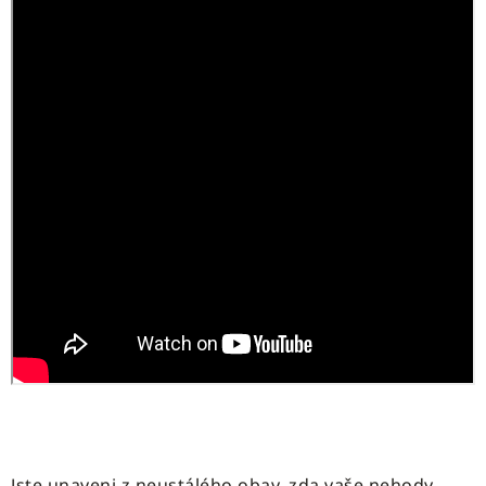
Jste unaveni z neustálého obav, zda vaše nehody