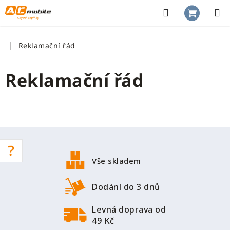
Přejít
na
Hledat
NÁKUP
obsah
KOŠÍK
Domů
Reklamační řád
Reklamační řád
Z
á
p
Vše skladem
a
t
Dodání do 3 dnů
í
Levná doprava od
49 Kč