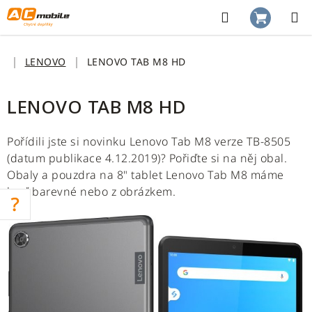
Přejít
na
Hledat
NÁKUP
obsah
KOŠÍK
Domů
LENOVO
LENOVO TAB M8 HD
LENOVO TAB M8 HD
Pořídili jste si novinku
Lenovo Tab M8 verze TB-8505
(datum publikace 4.12.2019)? Pořiďte si na něj obal.
Obaly a pouzdra na 8" tablet Lenovo Tab M8 máme
buď barevné nebo z obrázkem.