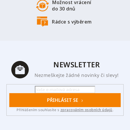
ý
Možnost vrácení
p
do 30 dnů
i
s
Rádce s výběrem
u
NEWSLETTER
Nezmeškejte žádné novinky či slevy!
PŘIHLÁSIT SE
Přihlášením souhlasíte s
zpracováním osobních údajů
.