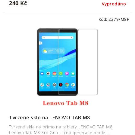
240 Kč
Vyprodáno
Kód:
2279/M8F
Tvrzené sklo na LENOVO TAB M8
Tvrzené skla na přímo na tablety LENOVO TAB M8.
Lenovo Tab M8 3rd Gen - třetí generace model:...