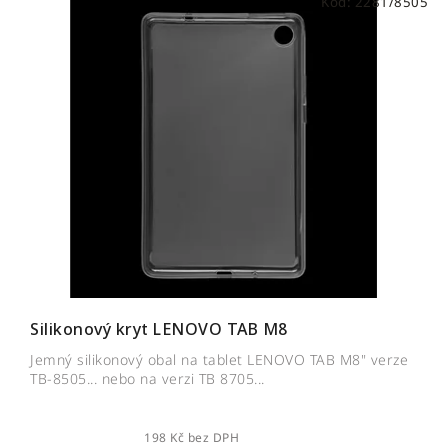
Kód:
2281/8505
Silikonový kryt LENOVO TAB M8
Jemný silikonový obal na tablet LENOVO TAB M8" verze
TB-8505... nebo na verzi TB 8705...
198 Kč bez DPH