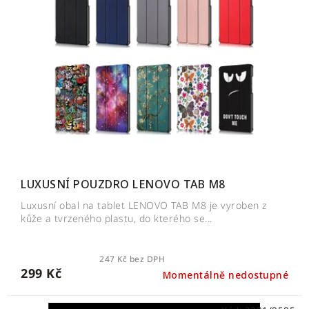
i
p
s
r
p
o
r
d
o
u
d
k
u
t
k
ů
t
ů
LUXUSNÍ POUZDRO LENOVO TAB M8
Luxusní obal na tablet LENOVO TAB M8 je vyroben z
kůže a tvrzeného plastu, do kterého se...
247 Kč bez DPH
299 Kč
Momentálně nedostupné