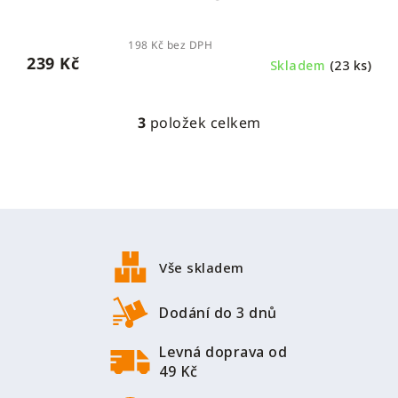
198 Kč bez DPH
239 Kč
Skladem
(23 ks)
3
položek celkem
O
v
l
á
d
Z
a
á
c
p
í
Vše skladem
a
p
r
t
Dodání do 3 dnů
v
í
k
Levná doprava od
y
49 Kč
v