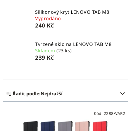
Silikonový kryt LENOVO TAB M8
Vyprodáno
240 Kč
Tvrzené sklo na LENOVO TAB M8
Skladem
(23 ks)
239 Kč
Ř
Řadit podle:
Nejdražší
a
z
V
e
Kód:
2288/VAR2
ý
n
p
í