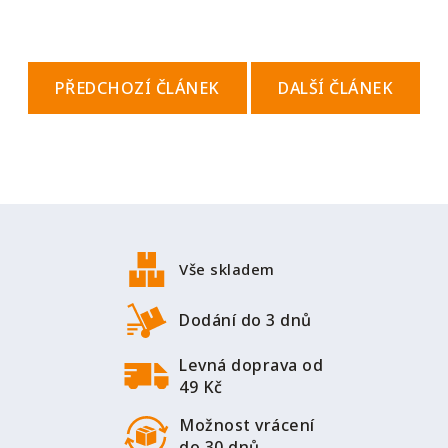
PŘEDCHOZÍ ČLÁNEK
DALŠÍ ČLÁNEK
Z
á
p
Vše skladem
a
t
Dodání do 3 dnů
í
Levná doprava od
49 Kč
Možnost vrácení
do 30 dnů