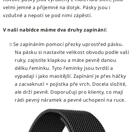
velmi jemné a příjemné na dotyk. Pásky jsou i
vzdušné a nepotí se pod nimi zápěstí.
V naší nabídce máme dva druhy zapínání:
Se zapínáním pomocí přezky uprostřed pásku.
Na pásku si nastavíte velikost obvodu podle vaší
ruky, zajistíte klapkou a máte pevně danou
délku řemínku. Tyto řemínky jsou tvrdší a
vypadají i jako masitější. Zapínání je přes háčky
a zacvaknutí + pojistka pře vrch. Docela složité,
ale drží pevně. Doporučuji pro klienty, co mají
rádi pevný náramek a pevné uchopení na ruce.