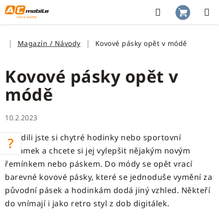
Přejít
na
Hledat
NÁKUP
obsah
KOŠÍK
Domů
Magazín / Návody
Kovové pásky opět v módě
Kovové pásky opět v
módě
10.2.2023
Pořídili jste si chytré hodinky nebo sportovní
náramek a chcete si jej vylepšit nějakým novým
řemínkem nebo páskem. Do módy se opět vrací
barevné kovové pásky, které se jednoduše vymění za
původní pásek a hodinkám dodá jiný vzhled. Někteří
do vnímají i jako retro styl z dob digitálek.