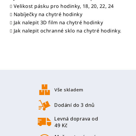
p
Velikost pásku pro hodinky, 18, 20, 22, 24
r
Nabíječky na chytré hodinky
v
Jak nalepit 3D film na chytré hodinky
k
Jak nalepit ochranné sklo na chytré hodinky.
y
v
ý
p
i
s
Z
u
á
p
Vše skladem
a
t
Dodání do 3 dnů
í
Levná doprava od
49 Kč