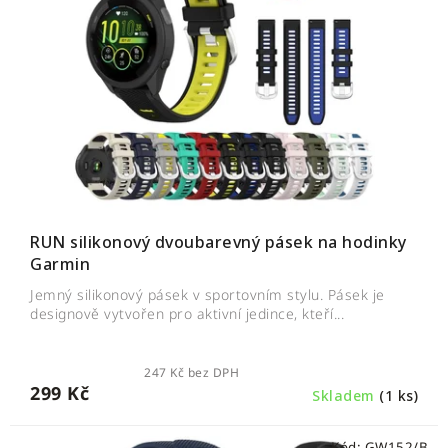
RUN silikonový dvoubarevný pásek na hodinky
Garmin
Jemný silikonový pásek v sportovním stylu. Pásek je
designově vytvořen pro aktivní jedince, kteří...
247 Kč bez DPH
299 Kč
Skladem
(1 ks)
Kód:
GW152/B