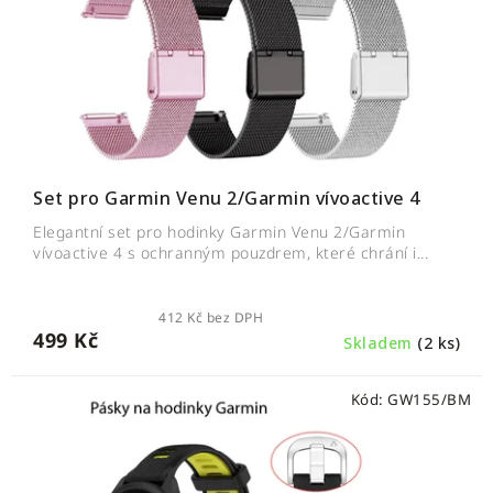
d
o
u
d
k
u
t
k
ů
t
ů
Set pro Garmin Venu 2/Garmin vívoactive 4
Elegantní set pro hodinky Garmin Venu 2/Garmin
vívoactive 4 s ochranným pouzdrem, které chrání i...
412 Kč bez DPH
499 Kč
Skladem
(2 ks)
Kód:
GW155/BM