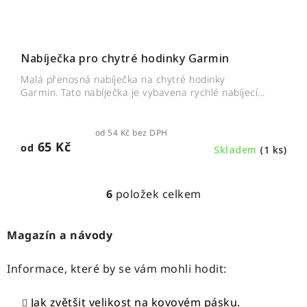
Nabíječka pro chytré hodinky Garmin
Malá přenosná nabíječka na chytré hodinky
Garmin. Tato nabíječka je vybavena rychlé nabíjecí...
od 54 Kč bez DPH
65 Kč
od
Skladem
(1 ks)
6
položek celkem
O
v
l
Magazín a návody
á
d
Informace, které by se vám mohli hodit:
a
c
Jak zvětšit velikost na kovovém pásku.
í