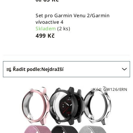
Set pro Garmin Venu 2/Garmin
vívoactive 4
Skladem
(2 ks)
499 Kč
Ř
Řadit podle:
Nejdražší
a
z
V
e
Kód:
GW126/ERN
ý
n
p
í
i
p
s
r
p
o
r