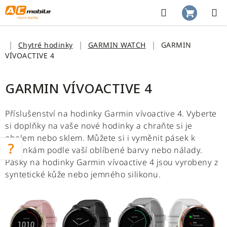
Přejít
na
Hledat
NÁKUP
obsah
KOŠÍK
Domů
Chytré hodinky
GARMIN WATCH
GARMIN
VÍVOACTIVE 4
GARMIN VÍVOACTIVE 4
Příslušenství na hodinky Garmin vívoactive 4. Vyberte
si doplňky na vaše nové hodinky a chraňte si je
obalem nebo sklem. Můžete si i vyměnit pásek k
hodinkám podle vaší oblíbené barvy nebo nálady.
Pásky na hodinky Garmin vívoactive 4 jsou vyrobeny z
syntetické kůže nebo jemného silikonu.