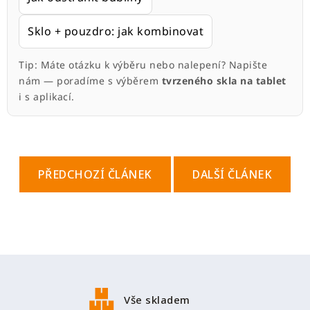
Sklo + pouzdro: jak kombinovat
Tip: Máte otázku k výběru nebo nalepení? Napište
nám — poradíme s výběrem
tvrzeného skla na tablet
i s aplikací.
PŘEDCHOZÍ ČLÁNEK
DALŠÍ ČLÁNEK
Z
á
p
Vše skladem