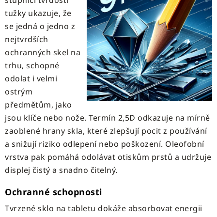
stupnici tvrdosti
tužky ukazuje, že
se jedná o jedno z
nejtvrdších
ochranných skel na
trhu, schopné
odolat i velmi
ostrým
předmětům, jako
jsou klíče nebo nože. Termín 2,5D odkazuje na mírně
zaoblené hrany skla, které zlepšují pocit z používání
a snižují riziko odlepení nebo poškození. Oleofobní
vrstva pak pomáhá odolávat otiskům prstů a udržuje
displej čistý a snadno čitelný.
Ochranné schopnosti
Tvrzené sklo na tabletu dokáže absorbovat energii