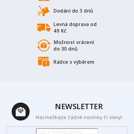
a
t
Dodání do 3 dnů
í
Levná doprava od
49 Kč
Možnost vrácení
do 30 dnů
Rádce s výběrem
NEWSLETTER
Nezmeškejte žádné novinky či slevy!