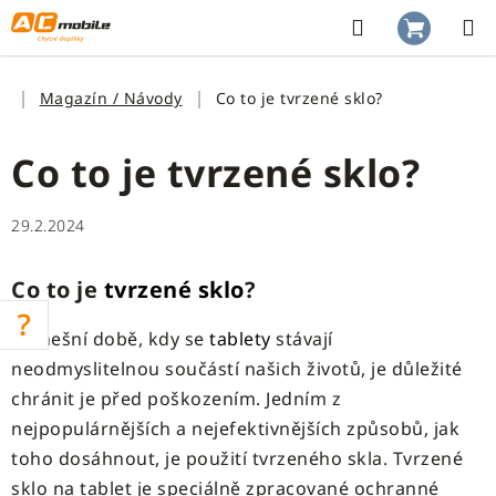
Přejít
na
Hledat
NÁKUP
obsah
KOŠÍK
Domů
Magazín / Návody
Co to je tvrzené sklo?
Co to je tvrzené sklo?
29.2.2024
Co to je
tvrzené sklo
?
V dnešní době, kdy se
tablety
stávají
neodmyslitelnou součástí našich životů, je důležité
chránit je před poškozením. Jedním z
nejpopulárnějších a nejefektivnějších způsobů, jak
toho dosáhnout, je použití tvrzeného skla. Tvrzené
sklo na tablet je speciálně zpracované ochranné