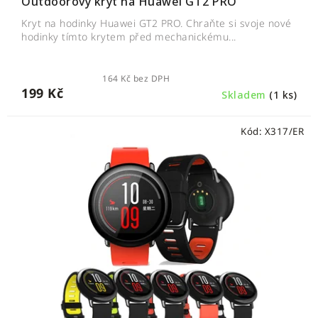
Outdoorový kryt na Huawei GT2 PRO
Kryt na hodinky Huawei GT2 PRO. Chraňte si svoje nové
hodinky tímto krytem před mechanickému...
164 Kč bez DPH
199 Kč
Skladem
(1 ks)
Kód:
X317/ER