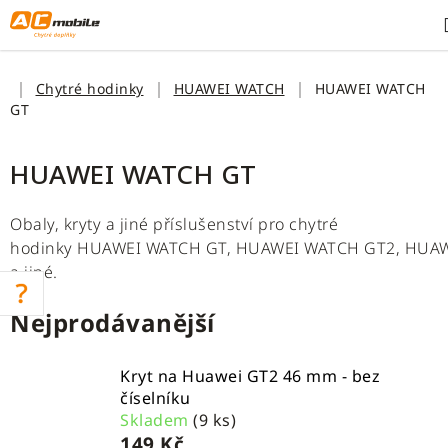
Přejít
na
obsah
Domů
Chytré hodinky
HUAWEI WATCH
HUAWEI WATCH
GT
HUAWEI WATCH GT
Obaly, kryty a jiné příslušenství pro chytré
hodinky
HUAWEI
WATCH
GT, HUAWEI
WATCH
GT2, HUA
a jiné.
Nejprodávanější
Kryt na Huawei GT2 46 mm - bez
číselníku
Skladem
(9 ks)
149 Kč