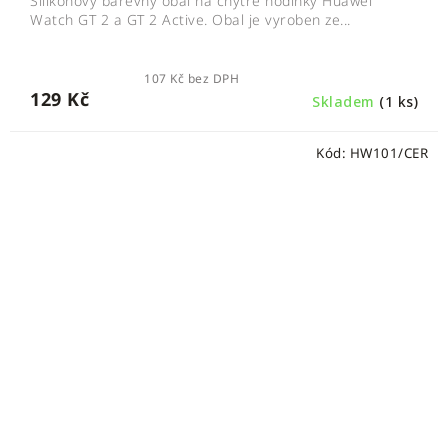
Silikonový barevný obal na chytré hodinky Huawei
Watch GT 2 a GT 2 Active. Obal je vyroben ze...
107 Kč bez DPH
129 Kč
Skladem
(1 ks)
Kód:
HW101/CER