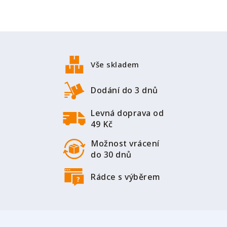
l
á
d
Z
a
á
c
p
í
Vše skladem
a
p
r
t
Dodání do 3 dnů
v
í
k
Levná doprava od
y
49 Kč
v
ý
Možnost vrácení
p
do 30 dnů
i
s
Rádce s výběrem
u