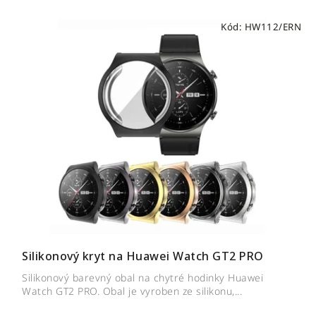
Kód:
HW112/ERN
Silikonový kryt na Huawei Watch GT2 PRO
Silikonový barevný obal na chytré hodinky Huawei
Watch GT2 PRO. Obal je vyroben ze silikonu,...