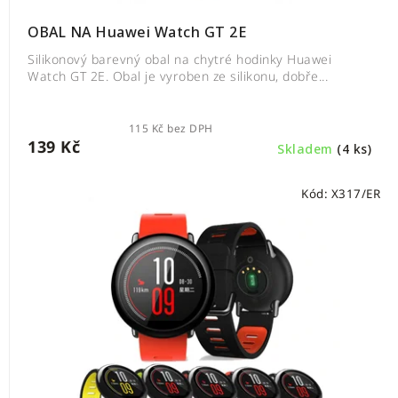
OBAL NA Huawei Watch GT 2E
Silikonový barevný obal na chytré hodinky Huawei
Watch GT 2E. Obal je vyroben ze silikonu, dobře...
115 Kč bez DPH
139 Kč
Skladem
(4 ks)
Kód:
X317/ER