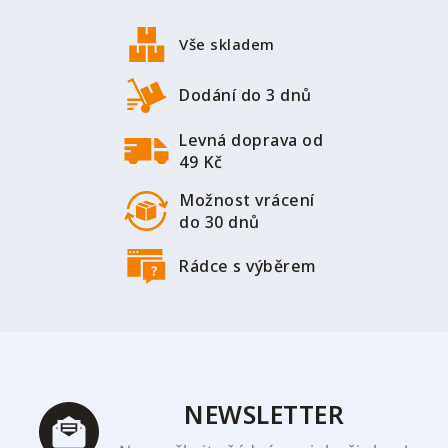
á
p
Vše skladem
a
t
Dodání do 3 dnů
í
Levná doprava od
49 Kč
Možnost vrácení
do 30 dnů
Rádce s výběrem
NEWSLETTER