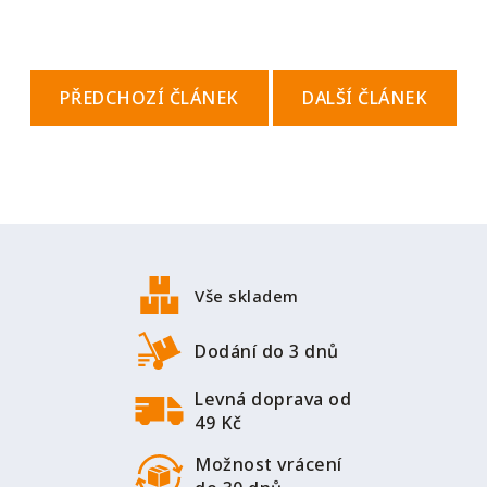
PŘEDCHOZÍ ČLÁNEK
DALŠÍ ČLÁNEK
Z
á
p
Vše skladem
a
t
Dodání do 3 dnů
í
Levná doprava od
49 Kč
Možnost vrácení