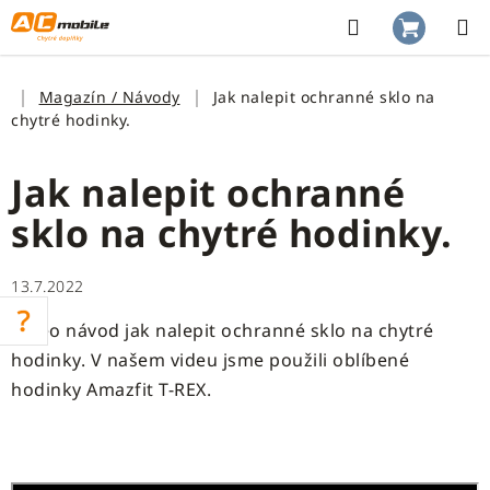
Přejít
na
Hledat
NÁKUP
obsah
KOŠÍK
Domů
Magazín / Návody
Jak nalepit ochranné sklo na
chytré hodinky.
Jak nalepit ochranné
sklo na chytré hodinky.
13.7.2022
Video návod jak nalepit ochranné sklo na chytré
hodinky. V našem videu jsme použili oblíbené
hodinky Amazfit T-REX.