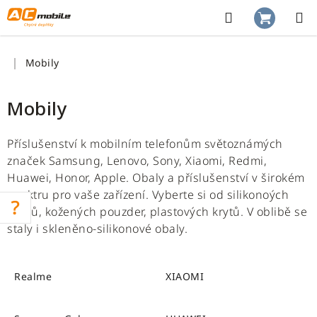
Přejít
na
Hledat
NÁKUP
obsah
KOŠÍK
Domů
Mobily
Mobily
Příslušenství k mobilním telefonům světoznámých
značek Samsung, Lenovo, Sony, Xiaomi, Redmi,
Huawei, Honor, Apple. Obaly a příslušenství v širokém
spektru pro vaše zařízení. Vyberte si od silikonoých
obalů, kožených pouzder, plastových krytů. V oblibě se
staly i skleněno-silikonové obaly.
Realme
XIAOMI