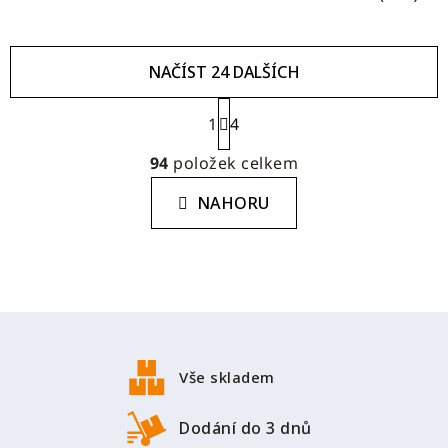
NAČÍST 24 DALŠÍCH
S
1
t
4
r
O
á
94
položek celkem
v
n
l
k
NAHORU
á
o
d
v
a
á
c
n
í
í
Z
p
r
á
v
p
Vše skladem
k
a
y
t
Dodání do 3 dnů
v