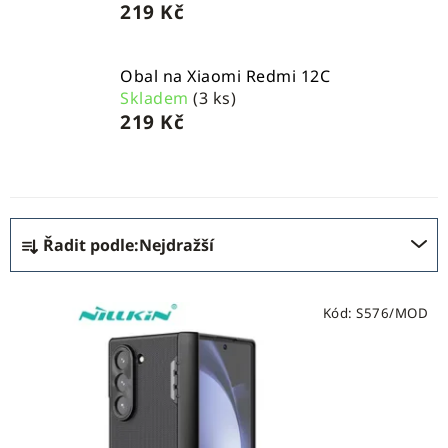
219 Kč
Obal na Xiaomi Redmi 12C
Skladem
(3 ks)
219 Kč
Ř
Řadit podle:
Nejdražší
a
z
V
e
Kód:
S576/MOD
ý
n
p
í
i
p
s
r
p
o