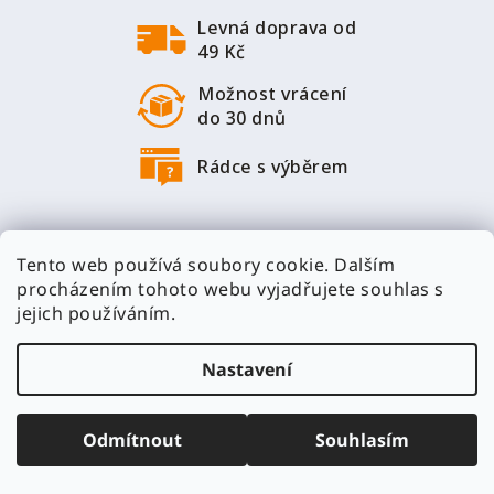
í
ý
Levná doprava od
p
49 Kč
i
s
Možnost vrácení
u
do 30 dnů
Rádce s výběrem
Tento web používá soubory cookie. Dalším
procházením tohoto webu vyjadřujete souhlas s
jejich používáním.
NEWSLETTER
Nastavení
Nezmeškejte žádné novinky či slevy!
Odmítnout
Souhlasím
PŘIHLÁSIT SE