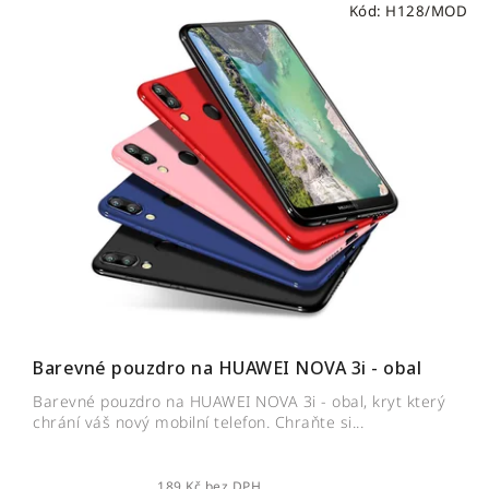
Kód:
H128/MOD
Barevné pouzdro na HUAWEI NOVA 3i - obal
Barevné pouzdro na HUAWEI NOVA 3i - obal, kryt který
chrání váš nový mobilní telefon. Chraňte si...
189 Kč bez DPH