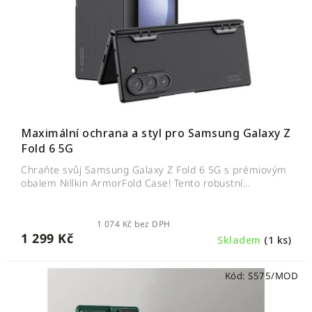
r
d
o
u
d
k
u
t
k
ů
t
ů
Maximální ochrana a styl pro Samsung Galaxy Z
Fold 6 5G
Chraňte svůj Samsung Galaxy Z Fold 6 5G s prémiovým
obalem Nillkin ArmorFold Case! Tento robustní...
1 074 Kč bez DPH
1 299 Kč
Skladem
(1 ks)
Kód:
S575/MOD