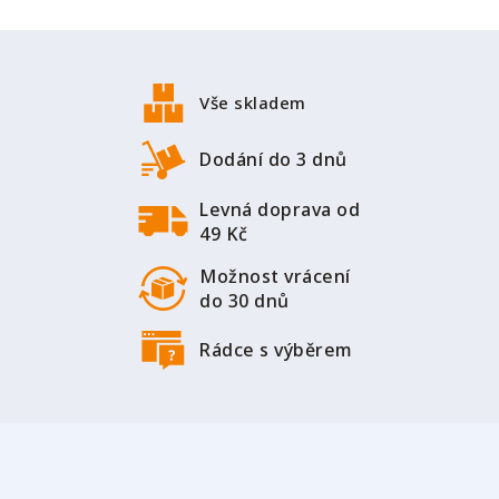
Z
á
p
Vše skladem
a
t
Dodání do 3 dnů
í
Levná doprava od
49 Kč
Možnost vrácení
do 30 dnů
Rádce s výběrem