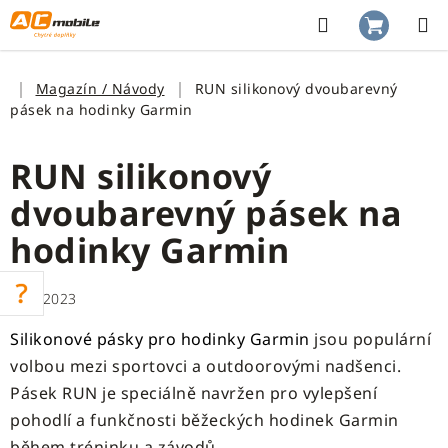
Přejít
na
Hledat
NÁKUP
obsah
KOŠÍK
Domů
Magazín / Návody
RUN silikonový dvoubarevný
pásek na hodinky Garmin
RUN silikonový
dvoubarevný pásek na
hodinky Garmin
30.6.2023
Silikonové pásky pro hodinky Garmin
jsou populární
volbou mezi sportovci a outdoorovými nadšenci.
Pásek RUN je speciálně navržen pro vylepšení
pohodlí a funkčnosti běžeckých hodinek Garmin
během tréninku a závodů.