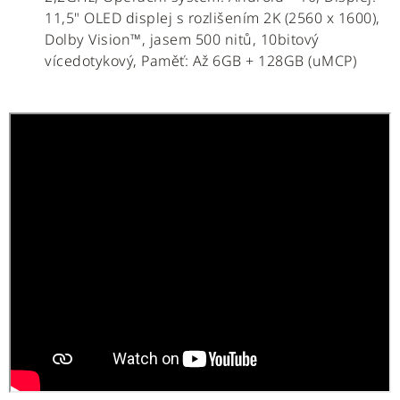
11,5" OLED displej s rozlišením 2K (2560 x 1600),
Dolby Vision™, jasem 500 nitů, 10bitový
vícedotykový, Paměť: Až 6GB + 128GB (uMCP)