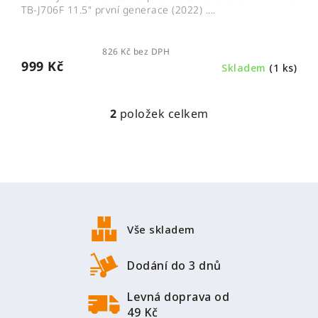
TB-J706F 11.5" první generace (2022) ....
826 Kč bez DPH
999 Kč
Skladem
(1 ks)
2
položek celkem
O
v
l
á
d
Z
a
á
c
p
í
Vše skladem
a
p
r
t
Dodání do 3 dnů
v
í
k
Levná doprava od
y
49 Kč