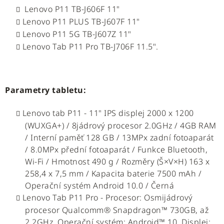
Lenovo P11 TB-J606F 11"
Lenovo P11 PLUS TB-J607F 11"
Lenovo P11 5G TB-J607Z 11"
Lenovo Tab P11 Pro TB-J706F 11.5".
Parametry tabletu:
Lenovo tab P11 - 11" IPS displej 2000 x 1200
(WUXGA+) / 8jádrový procesor 2.0GHz / 4GB RAM
/ Interní paměť 128 GB / 13MPx zadní fotoaparát
/ 8.0MPx přední fotoaparát / Funkce Bluetooth,
Wi-Fi / Hmotnost 490 g / Rozměry (Š×V×H) 163 x
258,4 x 7,5 mm / Kapacita baterie 7500 mAh /
Operační systém Android 10.0 / Černá
Lenovo Tab P11 Pro - Procesor: Osmijádrový
procesor Qualcomm® Snapdragon™ 730GB, až
2,2GHz, Operační systém: Android™ 10, Displej: