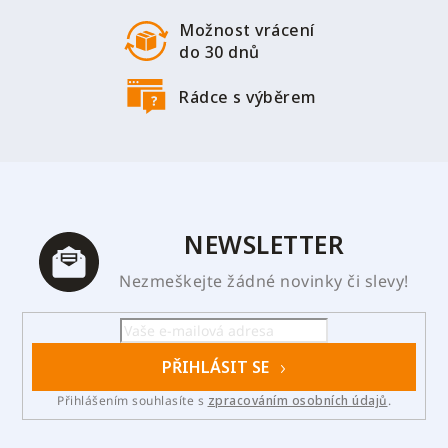
v
ý
Možnost vrácení
p
do 30 dnů
i
s
Rádce s výběrem
u
NEWSLETTER
Nezmeškejte žádné novinky či slevy!
PŘIHLÁSIT SE
Přihlášením souhlasíte s
zpracováním osobních údajů
.