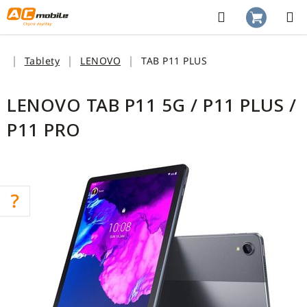
Přejít
na
Hledat
NÁKUP
obsah
KOŠÍK
Domů
Tablety
LENOVO
TAB P11 PLUS
LENOVO TAB P11 5G / P11 PLUS /
P11 PRO