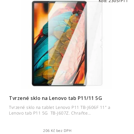
Kód:
2305/P11
ý
n
p
í
i
p
s
r
p
o
r
d
o
u
d
k
u
t
k
ů
t
ů
Tvrzené sklo na Lenovo tab P11/11 5G
Tvrzené sklo na tablet Lenovo P11 TB-J606F 11" a
Lenovo tab P11 5G TB-J607Z. Chraňte...
206 Kč bez DPH