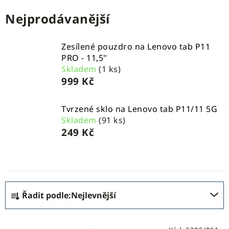
Nejprodávanější
Zesílené pouzdro na Lenovo tab P11
PRO - 11,5"
Skladem
(1 ks)
999 Kč
Tvrzené sklo na Lenovo tab P11/11 5G
Skladem
(91 ks)
249 Kč
Ř
Řadit podle:
Nejlevnější
a
z
V
e