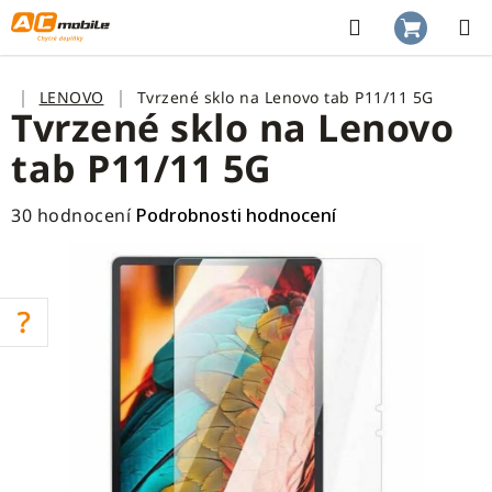
Přejít
na
Hledat
NÁKUP
obsah
KOŠÍK
Domů
LENOVO
Tvrzené sklo na Lenovo tab P11/11 5G
Tvrzené sklo na Lenovo
tab P11/11 5G
Průměrné
30 hodnocení
Podrobnosti hodnocení
hodnocení
produktu
je
3,5
z
5
hvězdiček.