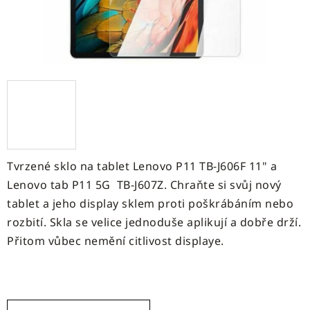
Tvrzené sklo na tablet Lenovo P11 TB-J606F 11" a
Lenovo tab P11 5G TB-J607Z. Chraňte si svůj nový
tablet a jeho display sklem proti poškrábáním nebo
rozbití. Skla se velice jednoduše aplikují a dobře drží.
Přitom vůbec nemění citlivost displaye.