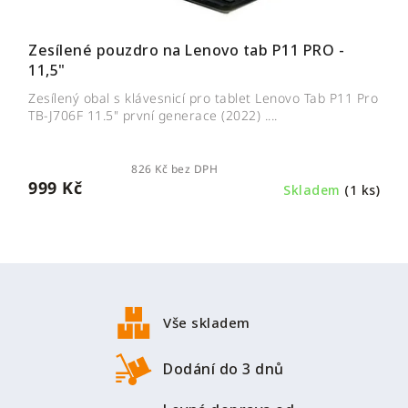
Zesílené pouzdro na Lenovo tab P11 PRO -
11,5"
Zesílený obal s klávesnicí pro tablet Lenovo Tab P11 Pro
TB-J706F 11.5" první generace (2022) ....
826 Kč bez DPH
999 Kč
Skladem
(1 ks)
Z
á
p
Vše skladem
a
t
Dodání do 3 dnů
í