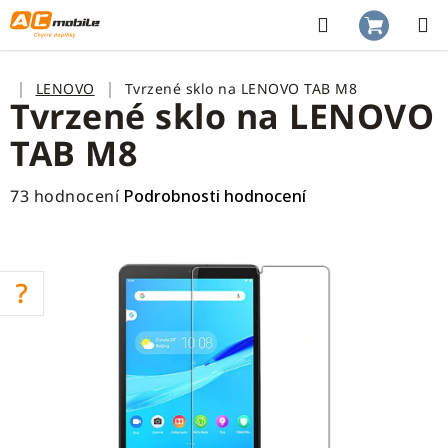
Přejít
na
Hledat
NÁKUP
obsah
KOŠÍK
Domů
LENOVO
Tvrzené sklo na LENOVO TAB M8
Tvrzené sklo na LENOVO
TAB M8
Průměrné
73 hodnocení
Podrobnosti hodnocení
hodnocení
produktu
je
3,6
z
5
hvězdiček.