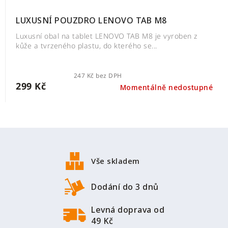
LUXUSNÍ POUZDRO LENOVO TAB M8
Luxusní obal na tablet LENOVO TAB M8 je vyroben z
kůže a tvrzeného plastu, do kterého se...
247 Kč bez DPH
299 Kč
Momentálně nedostupné
Z
á
p
Vše skladem
a
t
Dodání do 3 dnů
í
Levná doprava od
49 Kč