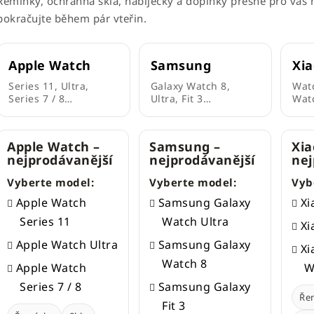
Řemínky, ochranná skla, nabíječky a doplňky přesně pro váš 
pokračujte během pár vteřin.
Apple Watch
Samsung
Xi
Series 11, Ultra,
Galaxy Watch 8,
Watc
Series 7 / 8…
Ultra, Fit 3…
Wat
Apple Watch –
Samsung –
Xia
nejprodávanější
nejprodávanější
nej
Vyberte model:
Vyberte model:
Vyb
Apple Watch
Samsung Galaxy
Xi
Series 11
Watch Ultra
Xi
Apple Watch Ultra
Samsung Galaxy
Xi
Watch 8
Apple Watch
W
Series 7 / 8
Samsung Galaxy
Ře
Fit 3