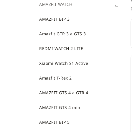
a
AMAZFIT WATCH
r
i
n
e
n
AMAZFIT BIP 3
í
Amazfit GTR 3 a GTS 3
p
a
REDMI WATCH 2 LITE
n
e
Xiaomi Watch S1 Active
l
Amazfit T-Rex 2
AMAZFIT GTS 4 a GTR 4
AMAZFIT GTS 4 mini
AMAZFIT BIP 5