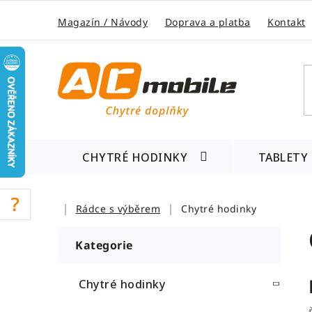
Přejít
na
Magazín / Návody
Doprava a platba
Kontakt
obsah
CHYTRÉ HODINKY
TABLETY
Domů
Rádce s výběrem
Chytré hodinky
P
K
Přeskočit
a
o
kategorie
t
s
e
Chytré hodinky
t
g
r
o