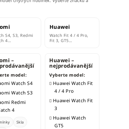
model chytrých hodinek. Vyberte značku a
aomi
Huawei
h S4, S3, Redmi
Watch Fit 4 / 4 Pro,
ch 4…
Fit 3, GT5…
omi –
Huawei –
prodávanější
nejprodávanější
erte model:
Vyberte model:
aomi Watch S4
Huawei Watch Fit
4 / 4 Pro
aomi Watch S3
Huawei Watch Fit
aomi Redmi
3
atch 4
Huawei Watch
mínky
Skla
GT5