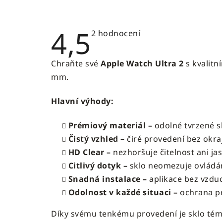
4,5
Průměrné
2 hodnocení
hodnocení
produktu
je
Chraňte své
Apple Watch Ultra 2
s kvalitn
4,5
z
mm.
5
hvězdiček.
Hlavní výhody:
Prémiový materiál –
odolné tvrzené s
Čistý vzhled –
čiré provedení bez okra
HD Clear –
nezhoršuje čitelnost ani jas
Citlivý dotyk –
sklo neomezuje ovládán
Snadná instalace –
aplikace bez vzduc
Odolnost v každé situaci –
ochrana pr
Díky svému tenkému provedení je sklo témě