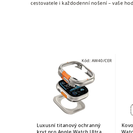
cestovatele i každodenní nošení – vaše h
Kód:
AW40/CER
Kovo
Luxusní titanový ochranný
Watc
kryt pro Apple Watch Ultra 2