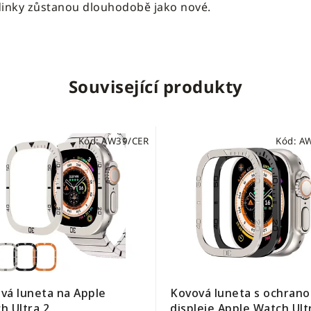
odinky zůstanou dlouhodobě jako nové.
Související produkty
Kód:
AW39/CER
Kód:
AW
vá luneta na Apple
Kovová luneta s ochran
h Ultra 2
displeje Apple Watch Ult