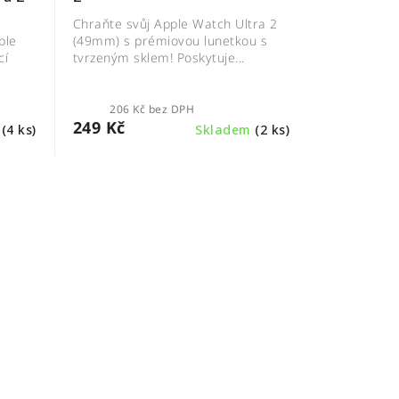
Chraňte svůj Apple Watch Ultra 2
ple
(49mm) s prémiovou lunetkou s
cí
tvrzeným sklem! Poskytuje...
206 Kč bez DPH
249 Kč
m
(4 ks)
Skladem
(2 ks)