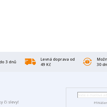
Levná doprava od
Možn
do 3 dnů
49 Kč
30 d
 či slevy!
Přihláše