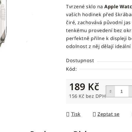
Tvrzené sklo na
Apple Watc
produktu
vašich hodinek před škrában
je
čiré, zachovává původní jas 
4,5
tenkému provedení bez okr
z
perfektně přilne k displeji 
5
odolnost z něj dělají ideál
hvězdiček.
Dostupnost
Kód:
189 Kč
156 Kč bez DPH
Měrná cena:
Tisk
Zeptat se