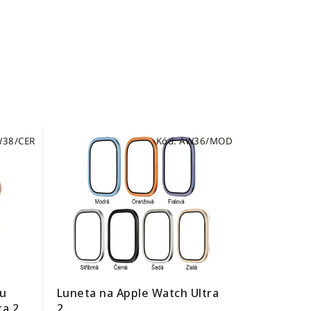
38/CER
Kód:
AW36/MOD
ou
Luneta na Apple Watch Ultra
ra 2
2