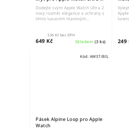
(46mm / 49mm) – Armor
Vylep
Dodejte svým Apple Watch Ultra 2
Design
Apple
nový rozměr elegance a ochrany s
lunet
tímto luxusním titanovým...
536 Kč bez DPH
649 Kč
249 
Skladem
(3 ks)
Kód:
AW37/BIL
Pásek Alpine Loop pro Apple
Watch