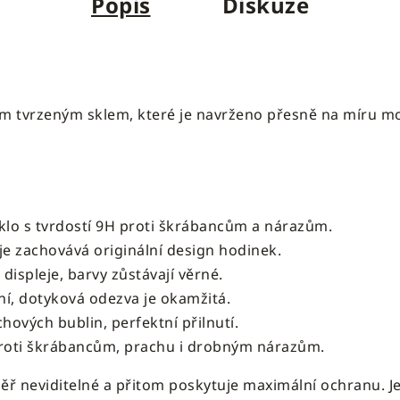
Popis
Diskuze
ím tvrzeným sklem, které je navrženo přesně na míru mo
klo s tvrdostí 9H proti škrábancům a nárazům.
je zachovává originální design hodinek.
 displeje, barvy zůstávají věrné.
í, dotyková odezva je okamžitá.
hových bublin, perfektní přilnutí.
oti škrábancům, prachu i drobným nárazům.
ř neviditelné a přitom poskytuje maximální ochranu. Je