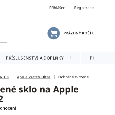
Přihlášení
Registrace
PRÁZDNÝ KOŠÍK
NÁKUPNÍ
KOŠÍK
PŘÍSLUŠENSTVÍ A DOPLŇKY
POSLEDNÍ 
WATCH
Apple Watch Ultra
Ochrané tvrzené
ené sklo na Apple
2
odnocení