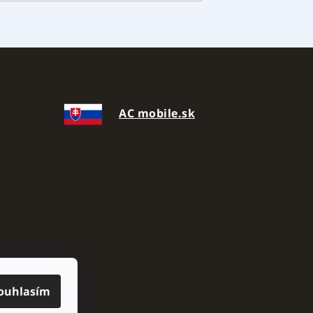
AC mobile.sk
ouhlasím