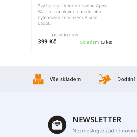
Zvyšte styl i komfort svého Apple
Watch s odolným a moderním
nylonovým řemínkem Alpine
Loop!...
330 Kč bez DPH
399 Kč
Skladem
(3 ks)
Z
á
Vše skladem
Dodání 
p
a
t
í
NEWSLETTER
Nezmeškejte žádné novinky