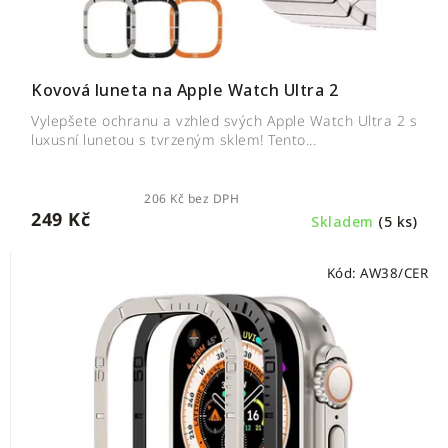
Kovová luneta na Apple Watch Ultra 2
Vylepšete ochranu a vzhled svých Apple Watch Ultra 2 s
luxusní lunetou s tvrzeným sklem! Tento...
206 Kč bez DPH
249 Kč
Skladem
(5 ks)
Kód:
AW38/CER