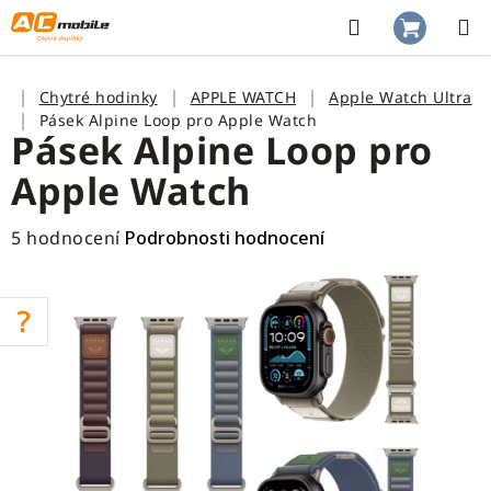
Přejít
na
Hledat
NÁKUP
obsah
KOŠÍK
Domů
Chytré hodinky
APPLE WATCH
Apple Watch Ultra
Pásek Alpine Loop pro Apple Watch
Pásek Alpine Loop pro
Apple Watch
Průměrné
5 hodnocení
Podrobnosti hodnocení
hodnocení
produktu
je
4,0
z
5
hvězdiček.