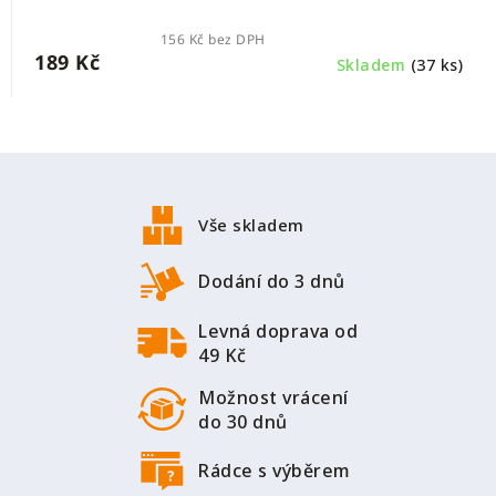
156 Kč bez DPH
189 Kč
Skladem
(37 ks)
Z
á
p
Vše skladem
a
t
Dodání do 3 dnů
í
Levná doprava od
49 Kč
Možnost vrácení
do 30 dnů
Rádce s výběrem