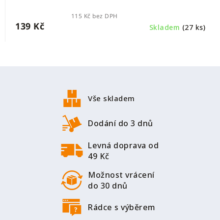
115 Kč bez DPH
139 Kč
Skladem
(27 ks)
Z
á
p
Vše skladem
a
t
Dodání do 3 dnů
í
Levná doprava od
49 Kč
Možnost vrácení
do 30 dnů
Rádce s výběrem