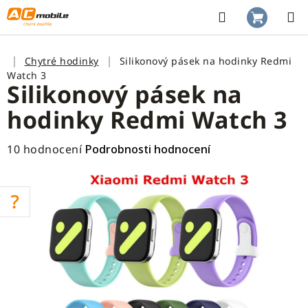
Přejít
na
Hledat
NÁKUP
obsah
KOŠÍK
Domů
Chytré hodinky
Silikonový pásek na hodinky Redmi
Watch 3
Silikonový pásek na
hodinky Redmi Watch 3
Průměrné
10 hodnocení
Podrobnosti hodnocení
hodnocení
produktu
je
3,5
z
5
hvězdiček.