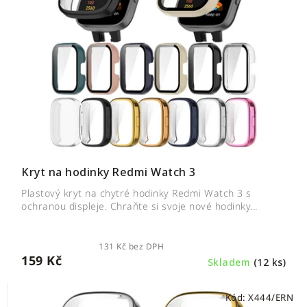
Kryt na hodinky Redmi Watch 3
Plastový kryt na chytré hodinky Redmi Watch 3 s
ochranou displeje. Chraňte si svoje nové hodinky...
131 Kč bez DPH
159 Kč
Skladem
(12 ks)
Kód:
X444/ERN