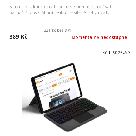
S touto praktickou ochranou se nemusíte obávat
nárazů či poškrábání, jelikož zesílené rohy obalu...
321 Kč bez DPH
389 Kč
Momentálně nedostupné
Kód:
5076/A9