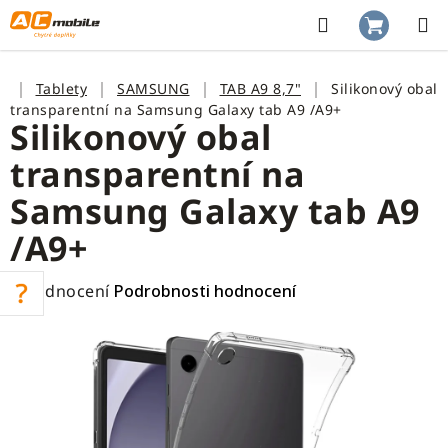
Přejít
na
Hledat
NÁKUP
obsah
KOŠÍK
Domů
Tablety
SAMSUNG
TAB A9 8,7"
Silikonový obal
transparentní na Samsung Galaxy tab A9 /A9+
Silikonový obal
transparentní na
Samsung Galaxy tab A9
/A9+
Průměrné
2 hodnocení
Podrobnosti hodnocení
hodnocení
produktu
je
5,0
z