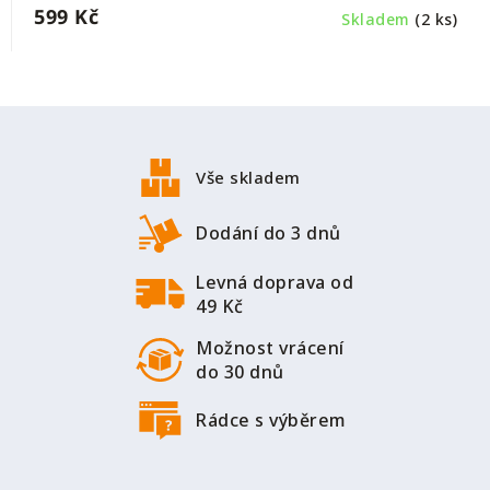
599 Kč
Skladem
(2 ks)
Z
á
p
Vše skladem
a
t
Dodání do 3 dnů
í
Levná doprava od
49 Kč
Možnost vrácení
do 30 dnů
Rádce s výběrem