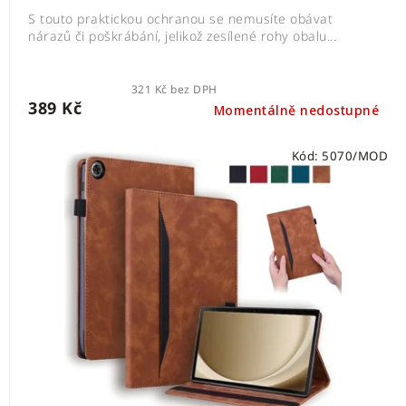
S touto praktickou ochranou se nemusíte obávat
nárazů či poškrábání, jelikož zesílené rohy obalu...
321 Kč bez DPH
389 Kč
Momentálně nedostupné
Kód:
5070/MOD