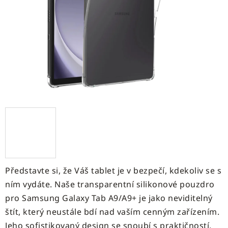
5
hvězdiček.
Představte si, že Váš tablet je v bezpečí, kdekoliv se s
ním vydáte. Naše transparentní silikonové pouzdro
pro Samsung Galaxy Tab A9/A9+ je jako neviditelný
štít, který neustále bdí nad vaším cenným zařízením.
Jeho sofistikovaný design se snoubí s praktičností,