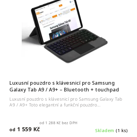
Luxusní pouzdro s klávesnicí pro Samsung
Galaxy Tab A9 / A9+ – Bluetooth + touchpad
Luxusní pouzdro s klávesnicí pro Samsung Galaxy Tab
A9 / A9+ Toto elegantní a funkční pouzdro...
od 1 288 Kč bez DPH
1 559 Kč
od
Skladem
(1 ks)