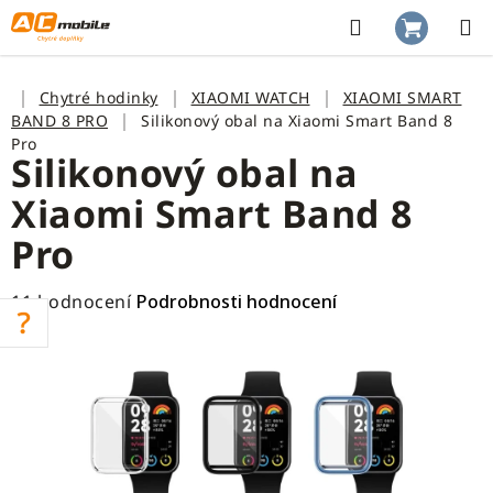
Přejít
na
Hledat
NÁKUP
obsah
KOŠÍK
Domů
Chytré hodinky
XIAOMI WATCH
XIAOMI SMART
BAND 8 PRO
Silikonový obal na Xiaomi Smart Band 8
Pro
Silikonový obal na
Xiaomi Smart Band 8
Pro
Průměrné
11 hodnocení
Podrobnosti hodnocení
hodnocení
produktu
je
3,5
z
5