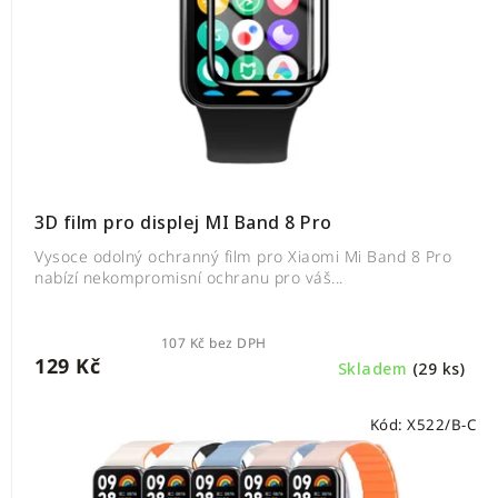
3D film pro displej MI Band 8 Pro
Vysoce odolný ochranný film pro Xiaomi Mi Band 8 Pro
nabízí nekompromisní ochranu pro váš...
107 Kč bez DPH
129 Kč
Skladem
(29 ks)
Kód:
X522/B-C