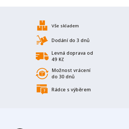
Z
á
p
Vše skladem
a
t
Dodání do 3 dnů
í
Levná doprava od
49 Kč
Možnost vrácení
do 30 dnů
Rádce s výběrem