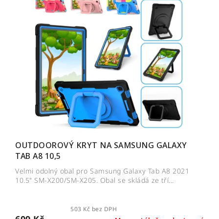
OUTDOOROVÝ KRYT NA SAMSUNG GALAXY
TAB A8 10,5
Velmi odolný obal pro Samsung Galaxy Tab A8 2021
10.5" SM-X200/SM-X205. Obal se skládá ze tří...
503 Kč bez DPH
609 Kč