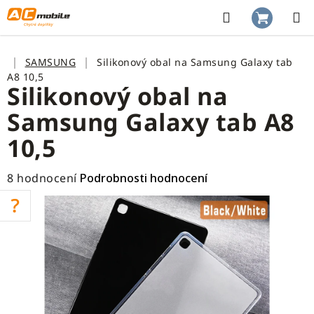
Přejít
na
Hledat
NÁKUP
obsah
KOŠÍK
Domů
SAMSUNG
Silikonový obal na Samsung Galaxy tab
A8 10,5
Silikonový obal na
Samsung Galaxy tab A8
10,5
Průměrné
8 hodnocení
Podrobnosti hodnocení
hodnocení
produktu
je
4,5
z
5
hvězdiček.