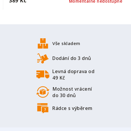
389 Kč
Momentálně nedostupné
Z
á
p
Vše skladem
a
t
Dodání do 3 dnů
í
Levná doprava od
49 Kč
Možnost vrácení
do 30 dnů
Rádce s výběrem