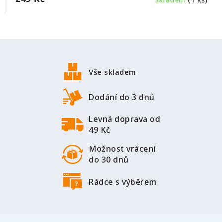
Z
á
p
Vše skladem
a
t
Dodání do 3 dnů
í
Levná doprava od
49 Kč
Možnost vrácení
do 30 dnů
Rádce s výběrem