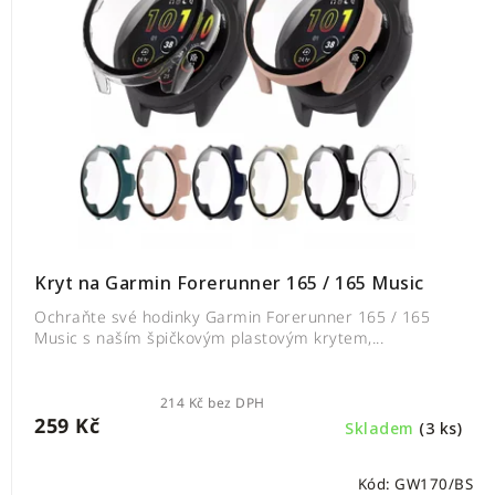
Kryt na Garmin Forerunner 165 / 165 Music
Ochraňte své hodinky Garmin Forerunner 165 / 165
Music s naším špičkovým plastovým krytem,...
214 Kč bez DPH
259 Kč
Skladem
(3 ks)
Kód:
GW170/BS