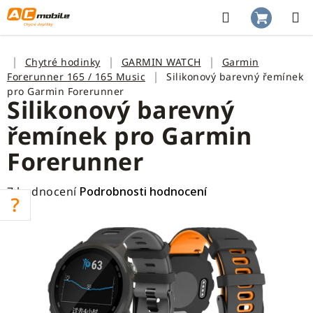
Přejít
na
Hledat
NÁKUP
obsah
KOŠÍK
Domů
Chytré hodinky
GARMIN WATCH
Garmin
Forerunner 165 / 165 Music
Silikonový barevný řemínek
pro Garmin Forerunner
Silikonový barevný
řemínek pro Garmin
Forerunner
Průměrné
7 hodnocení
Podrobnosti hodnocení
hodnocení
produktu
je
3,7
z
5