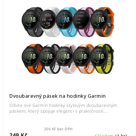
Dvoubarevný pásek na hodinky Garmin
Oživte své Garmin hodinky stylovým dvoubarevným
páskem, který spojuje eleganci s praktičností....
206 Kč bez DPH
249 Kč
Skladem
(1 ks)