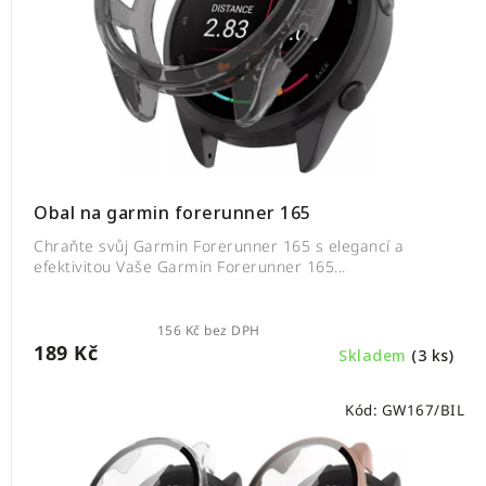
Obal na garmin forerunner 165
Chraňte svůj Garmin Forerunner 165 s elegancí a
efektivitou Vaše Garmin Forerunner 165...
156 Kč bez DPH
189 Kč
Skladem
(3 ks)
Kód:
GW167/BIL