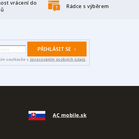
ost vrácení do
Rádce s výběrem
nů
PŘIHLÁSIT SE
ním souhlasíte s
zpracováním osobních údajů
.
AC mobile.sk