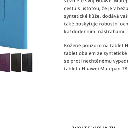
Vezměte svůj Huawei Matep
produktu
cestu s jistotou, že je v be
je
syntetické kůže, dodává va
4,6
také poskytuje robustní oc
z
každodenními nástrahami.
5
hvězdiček.
Kožené pouzdro na tablet H
tablet obalem ze syntetické 
se proti nechtěnému vypadn
tabletu Huawei Matepad T