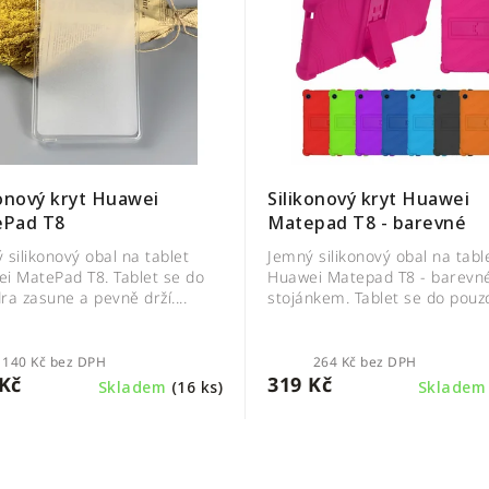
konový kryt Huawei
Silikonový kryt Huawei
ePad T8
Matepad T8 - barevné
 silikonový obal na tablet
Jemný silikonový obal na tabl
i MatePad T8. Tablet se do
Huawei Matepad T8 - barevn
ra zasune a pevně drží....
stojánkem. Tablet se do pouzd
140 Kč bez DPH
264 Kč bez DPH
Kč
319 Kč
Skladem
(16 ks)
Sklade