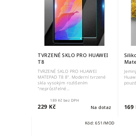
Sili
TVRZENÉ SKLO PRO HUAWEI
Mat
T8
Jemný
TVRZENÉ SKLO PRO HUAWEI
Huawe
MATEPAD T8 8". Moderní tvrzené
pouzd
skla vysokým rozlišením
"neprůstřelné...
189 Kč bez DPH
229 Kč
169 
Na dotaz
Kód:
651/MOD