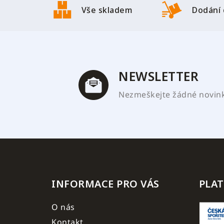
á
Vše skladem
Dodání 
p
a
t
í
NEWSLETTER
Nezmeškejte žádné novinky
INFORMACE PRO VÁS
PLA
O nás
Kontakt