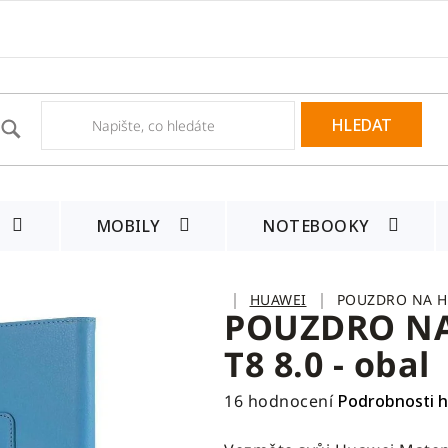
HLEDAT
MOBILY
NOTEBOOKY
Domů
HUAWEI
POUZDRO NA HU
POUZDRO NA
T8 8.0 - obal
Průměrné
16 hodnocení
Podrobnosti 
hodnocení