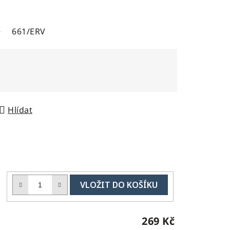
661/ERV
Hlídat
DO
č
KOŠÍKU
H
269 Kč