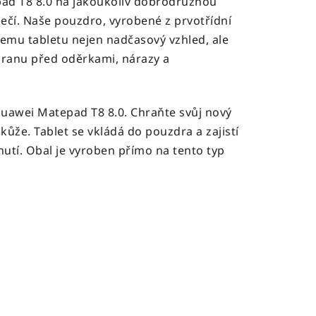
ad T8 8.0 na jakoukoliv dobrodružnou
zpečí. Naše pouzdro, vyrobené z prvotřídní
šemu tabletu nejen nadčasový vzhled, ale
hranu před oděrkami, nárazy a
uawei Matepad T8 8.0. Chraňte svůj nový
kůže. Tablet se vkládá do pouzdra a zajistí
utí. Obal je vyroben přímo na tento typ
8