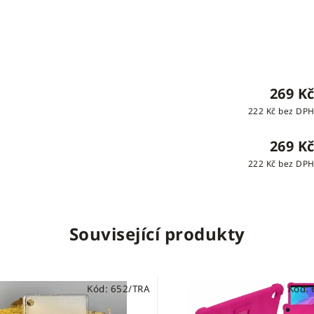
269 K
222 Kč bez DP
269 K
222 Kč bez DP
Související produkty
Kód:
652/TRA
Kód: