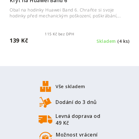
Kryt na Huawei Band 6
Obal na hodinky Huawei Band 6. Chraňte si svoje
hodinky před mechanickým poškození, poškrábání,...
115 Kč bez DPH
139 Kč
Skladem
(4 ks)
Z
á
p
Vše skladem
a
t
Dodání do 3 dnů
í
Levná doprava od
49 Kč
Možnost vrácení