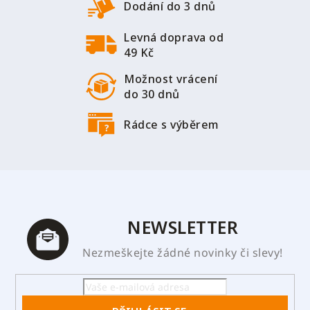
t
Dodání do 3 dnů
í
Levná doprava od
49 Kč
Možnost vrácení
do 30 dnů
Rádce s výběrem
NEWSLETTER
Nezmeškejte žádné novinky či slevy!