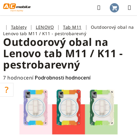
Přejít
na
Hledat
NÁKUP
obsah
KOŠÍK
Domů
Tablety
LENOVO
Tab M11
Outdoorový obal na
Lenovo tab M11 / K11 - pestrobarevný
Outdoorový obal na
Lenovo tab M11 / K11 -
pestrobarevný
Průměrné
7 hodnocení
Podrobnosti hodnocení
hodnocení
produktu
je
4,4
z
5
hvězdiček.