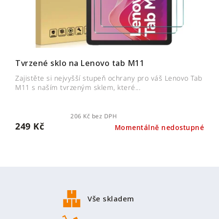
Tvrzené sklo na Lenovo tab M11
Zajistěte si nejvyšší stupeň ochrany pro váš Lenovo Tab
M11 s naším tvrzeným sklem, které...
206 Kč bez DPH
249 Kč
Momentálně nedostupné
Z
á
p
Vše skladem
a