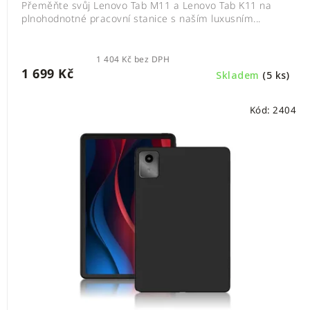
Přeměňte svůj Lenovo Tab M11 a Lenovo Tab K11 na
plnohodnotné pracovní stanice s naším luxusním...
1 404 Kč bez DPH
1 699 Kč
Skladem
(5 ks)
Kód:
2404