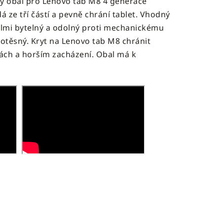
ý obal pro
Lenovo tab M8 4 generace
dá ze tří částí a pevně chrání tablet. Vhodný
velmi bytelný a odolný proti mechanickému
otěsný. Kryt na Lenovo tab M8 chránit
kách a horším zacházení. Obal má k