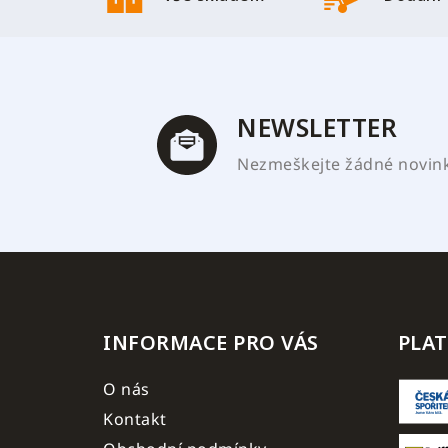
p
a
t
í
NEWSLETTER
Nezmeškejte žádné novinky
INFORMACE PRO VÁS
PLA
O nás
Kontakt