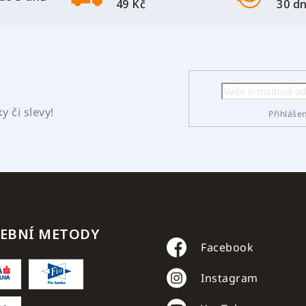
49 Kč
30 d
 či slevy!
Přihláše
TEBNÍ METODY
Facebook
Instagram