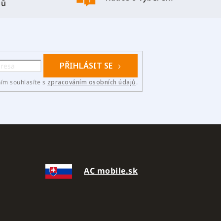
nů
PŘIHLÁSIT SE
ním souhlasíte s
zpracováním osobních údajů
.
AC mobile.sk