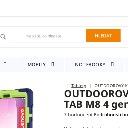
HLEDAT
MOBILY
NOTEBOOKY
Domů
Tablety
OUTDOOROVÝ KR
OUTDOOROV
TAB M8 4 gen
Průměrné
7 hodnocení
Podrobnosti h
hodnocení