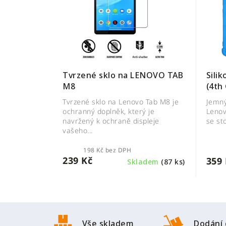
Sili
Tvrzené sklo na LENOVO TAB
M8
Jemný
Tvrzené sklo na Lenovo Tab M8 je
Lenov
ochranný doplněk, který je
se st
navržený k ochraně displeje
vašeho...
198 Kč bez DPH
239 Kč
359 
Skladem
(87 ks)
Z
á
Vše skladem
Dodání 