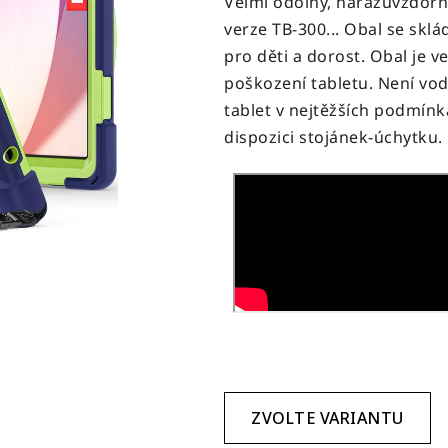
Velmi odolný, nárazuvzdorn
produktu
verze TB-300..
. Obal se sklá
je
pro děti a dorost. Obal je 
3,1
poškození tabletu. Není vod
z
tablet v nejtěžších podmín
5
dispozici stojánek-úchytku.
hvězdiček.
ZVOLTE VARIANTU