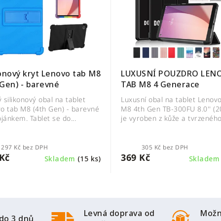
konový kryt Lenovo tab M8
LUXUSNÍ POUZDRO LEN
(4th Gen) - barevné
TAB M8 4 Generace
 silikonový obal na tablet
Luxusní obal na tablet Lenov
o tab M8 (4th Gen) - barevné
M8 4th Gen TB-300FU 8.0'' (2
ojánkem. Tablet se do...
je vyroben z kůže a tvrzeného.
297 Kč bez DPH
305 Kč bez DPH
Kč
369 Kč
Skladem
(15 ks)
Sklade
Levná doprava od
Možn
do 3 dnů