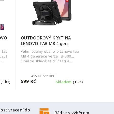
OVO
OUTDOOROVÝ KRYT NA
LENOVO TAB M8 4 gen.
o Tab
Velmi odolný obal pro Lenovo tab
023)
M8 4 generace verze TB-300...
..
Obal se skládá ze tří částí a...
495 Kč bez DPH
599 Kč
m
(1 ks)
Skladem
(1 ks)
ost vrácení do
Rádce s výběrem