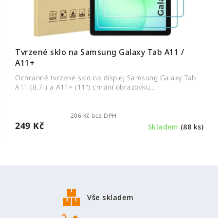
Tvrzené sklo na Samsung Galaxy Tab A11 /
A11+
Ochranné tvrzené sklo na displej Samsung Galaxy Tab
A11 (8,7") a A11+ (11") chrání obrazovku...
206 Kč bez DPH
249 Kč
Skladem
(88 ks)
Z
á
p
Vše skladem
a