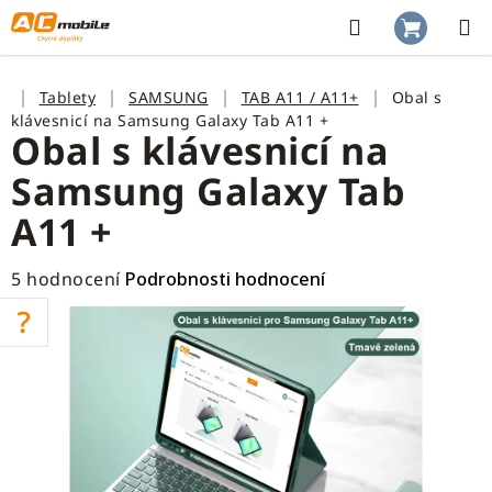
Přejít
na
Hledat
NÁKUP
obsah
KOŠÍK
Domů
Tablety
SAMSUNG
TAB A11 / A11+
Obal s
klávesnicí na Samsung Galaxy Tab A11 +
Obal s klávesnicí na
Samsung Galaxy Tab
A11 +
Průměrné
5 hodnocení
Podrobnosti hodnocení
hodnocení
produktu
je
4,8
z
5
hvězdiček.