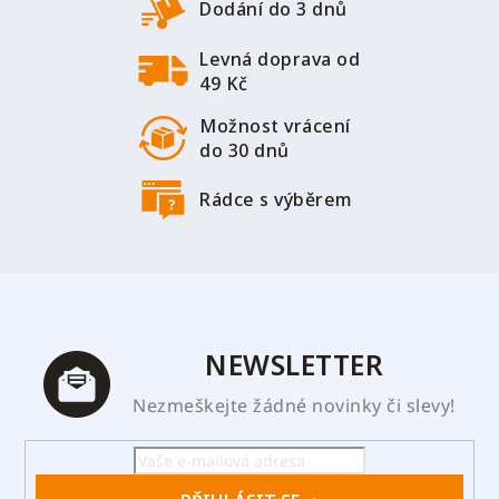
t
Dodání do 3 dnů
í
Levná doprava od
49 Kč
Možnost vrácení
do 30 dnů
Rádce s výběrem
NEWSLETTER
Nezmeškejte žádné novinky či slevy!