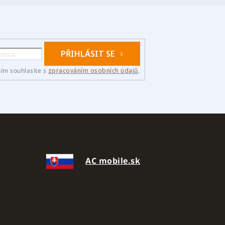
PŘIHLÁSIT SE
ním souhlasíte s
zpracováním osobních údajů
.
AC mobile.sk