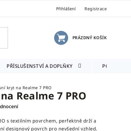
Přihlášení
Registrace
PRÁZDNÝ KOŠÍK
NÁKUPNÍ
KOŠÍK
PŘÍSLUŠENSTVÍ A DOPLŇKY
POSLEDNÍ 
sní kryt na Realme 7 PRO
 na Realme 7 PRO
odnocení
O s textilním povrchem, perfektně drží a
lní designový povrch pro nevšední vzhled.