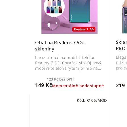
Skle
Obal na Realme 7 5G -
PRO
sklenìný
Elega
Luxusní obal na mobilní telefon
telef
Realmy 7 5G. Chraňte si svůj nový
pro sv
mobilní telefon krytem přímo na...
123 Kč bez DPH
149 Kč
219 
Momentálně nedostupné
Kód:
R106/MOD