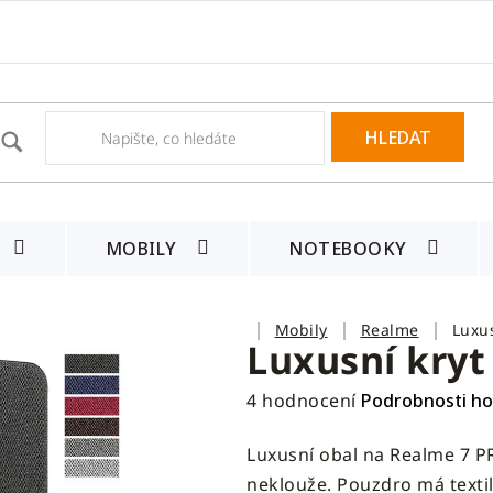
HLEDAT
MOBILY
NOTEBOOKY
Domů
Mobily
Realme
Luxu
Luxusní kryt
Průměrné
4 hodnocení
Podrobnosti h
hodnocení
Luxusní obal na Realme 7 PR
produktu
neklouže. Pouzdro má texti
je