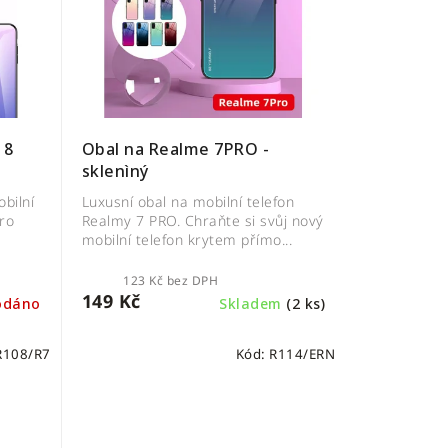
 8
Obal na Realme 7PRO -
sklenìný
bilní
Luxusní obal na mobilní telefon
pro
Realmy 7 PRO. Chraňte si svůj nový
mobilní telefon krytem přímo...
123 Kč bez DPH
149 Kč
odáno
Skladem
(2 ks)
R108/R7
Kód:
R114/ERN