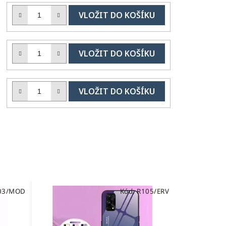
DO
č
KOŠÍKU
H
DO
č
KOŠÍKU
H
DO
č
KOŠÍKU
H
03/MOD
Kód:
R105/ERV