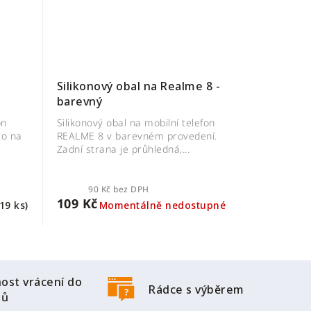
Silikonový obal na Realme 8 -
barevný
on
Silikonový obal na mobilní telefon
lo na
REALME 8 v barevném provedení.
.
Zadní strana je průhledná,...
90 Kč bez DPH
109 Kč
19 ks)
Momentálně nedostupné
ost vrácení do
Rádce s výběrem
nů