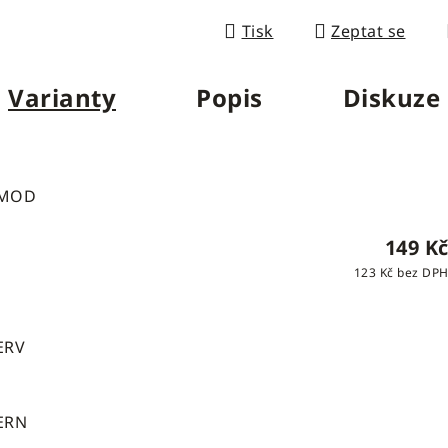
Měrná cena:
Tisk
Zeptat se
Varianty
Popis
Diskuze
/MOD
149 K
123 Kč bez DP
ERV
ERN