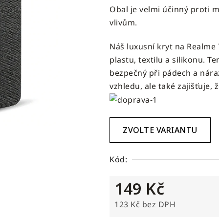
Obal je velmi účinný proti
4,8
vlivům.
z
5
Náš luxusní kryt na Realme 
hvězdiček.
plastu, textilu a silikonu. T
bezpečný při pádech a náraz
vzhledu, ale také zajišťuje, 
ZVOLTE VARIANTU
Kód:
149 Kč
123 Kč bez DPH