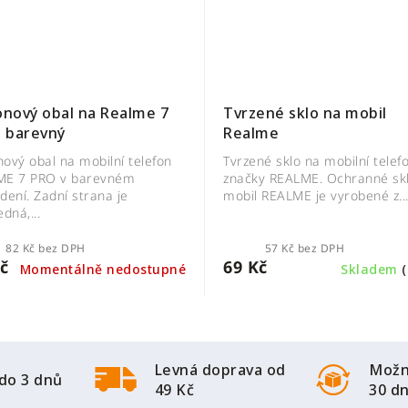
konový obal na Realme 7
Tvrzené sklo na mobil
 barevný
Realme
onový obal na mobilní telefon
Tvrzené sklo na mobilní telef
ME 7 PRO v barevném
značky REALME. Ochranné sk
dení. Zadní strana je
mobil REALME je vyrobené z..
dná,...
82 Kč bez DPH
57 Kč bez DPH
č
69 Kč
Momentálně nedostupné
Skladem
(
Levná doprava od
Možn
do 3 dnů
49 Kč
30 d