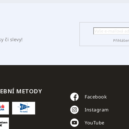
 či slevy!
Přihláše
TEBNÍ METODY
Facebook
Instagram
YouTube