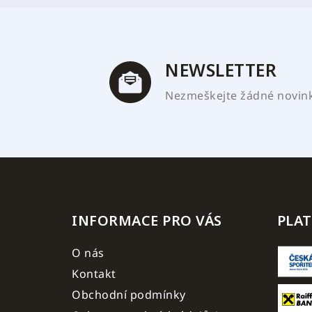
a
t
í
NEWSLETTER
Nezmeškejte žádné novinky
INFORMACE PRO VÁS
PLA
O nás
Kontakt
Obchodní podmínky