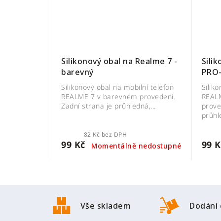
Silikonový obal na Realme 7 -
Sili
barevný
PRO-
Silikonový obal na mobilní telefon
Silik
REALME 7 v barevném provedení.
REAL
Zadní strana je průhledná,...
prove
průhle
82 Kč bez DPH
99 Kč
99 K
Momentálně nedostupné
Z
á
Vše skladem
Dodání 
p