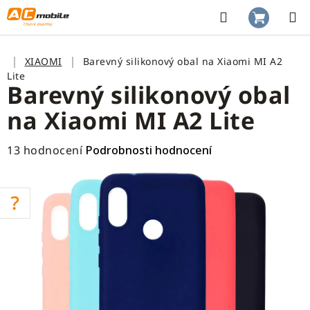
Přejít
na
Hledat
NÁKUP
obsah
KOŠÍK
Domů
XIAOMI
Barevný silikonový obal na Xiaomi MI A2
Lite
Barevný silikonový obal
na Xiaomi MI A2 Lite
Průměrné
13 hodnocení
Podrobnosti hodnocení
hodnocení
produktu
je
4,4
z
5
hvězdiček.