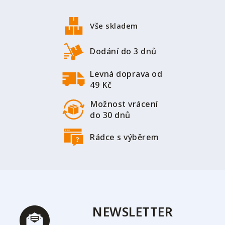
á
p
Vše skladem
a
t
Dodání do 3 dnů
í
Levná doprava od
49 Kč
Možnost vrácení
do 30 dnů
Rádce s výběrem
NEWSLETTER