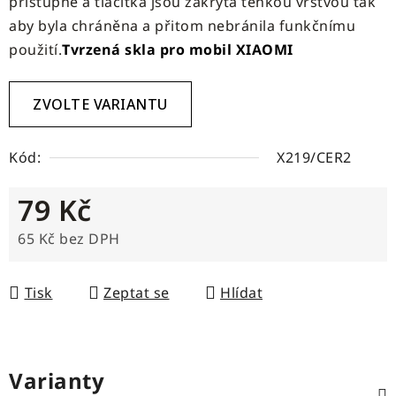
přístupné a tlačítka jsou zakryta tenkou vrstvou tak
aby byla chráněna a přitom nebránila funkčnímu
použití.
Tvrzená skla pro mobil XIAOMI
ZVOLTE VARIANTU
Kód:
X219/CER2
79 Kč
65 Kč bez DPH
Měrná cena:
Tisk
Zeptat se
Hlídat
Varianty