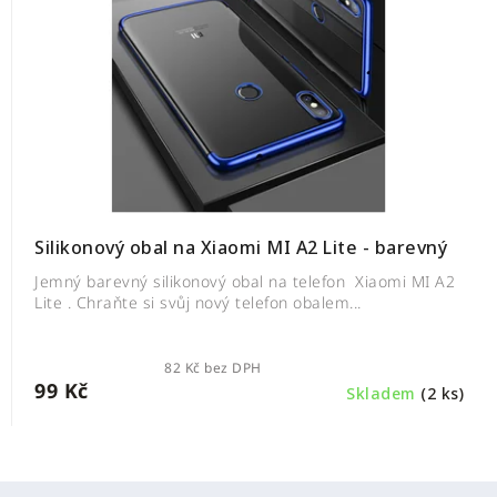
Silikonový obal na Xiaomi MI A2 Lite - barevný
Jemný barevný silikonový obal na telefon Xiaomi MI A2
Lite . Chraňte si svůj nový telefon obalem...
82 Kč bez DPH
99 Kč
Skladem
(2 ks)
Z