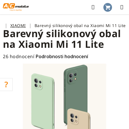
Přejít
na
Hledat
NÁKUP
obsah
KOŠÍK
Domů
XIAOMI
Barevný silikonový obal na Xiaomi Mi 11 Lite
Barevný silikonový obal
na Xiaomi Mi 11 Lite
Průměrné
26 hodnocení
Podrobnosti hodnocení
hodnocení
produktu
je
3,1
z
5
hvězdiček.