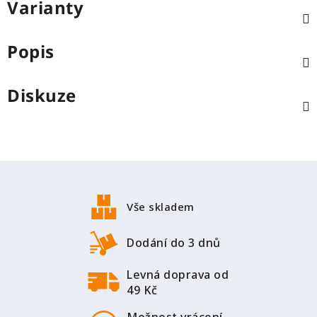
Varianty
Popis
Diskuze
Z
á
p
Vše skladem
a
t
Dodání do 3 dnů
í
Levná doprava od
49 Kč
Možnost vrácení