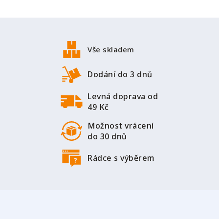
Z
á
p
Vše skladem
a
t
Dodání do 3 dnů
í
Levná doprava od
49 Kč
Možnost vrácení
do 30 dnů
Rádce s výběrem