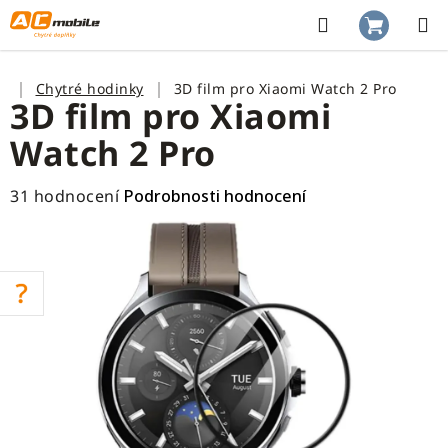
Přejít
na
Hledat
NÁKUP
obsah
KOŠÍK
Domů
Chytré hodinky
3D film pro Xiaomi Watch 2 Pro
3D film pro Xiaomi
Watch 2 Pro
Průměrné
31 hodnocení
Podrobnosti hodnocení
hodnocení
produktu
je
2,8
z
5
hvězdiček.