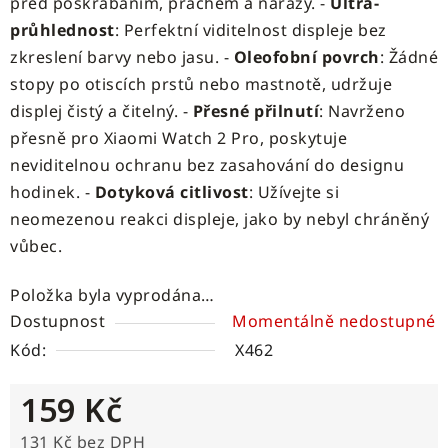
před poškrábáním, prachem a nárazy. -
Ultra-
průhlednost
: Perfektní viditelnost displeje bez
zkreslení barvy nebo jasu. -
Oleofobní povrch
: Žádné
stopy po otiscích prstů nebo mastnotě, udržuje
displej čistý a čitelný. -
Přesné přilnutí
: Navrženo
přesně pro Xiaomi Watch 2 Pro, poskytuje
neviditelnou ochranu bez zasahování do designu
hodinek. -
Dotyková citlivost
: Užívejte si
neomezenou reakci displeje, jako by nebyl chráněný
vůbec.
Položka byla vyprodána…
Dostupnost
Momentálně nedostupné
Kód:
X462
159 Kč
131 Kč bez DPH